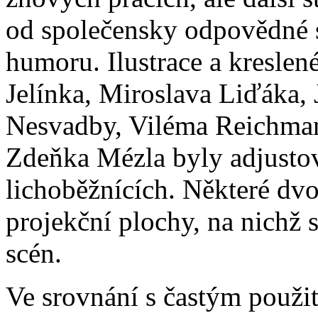
od společensky odpovědné s
humoru. Ilustrace a kreslen
Jelínka, Miroslava Liďáka,
Nesvadby, Viléma Reichman
Zdeňka Mézla byly adjusto
lichoběžnících. Některé dvo
projekční plochy, na nichž 
scén.
Ve srovnání s častým použi