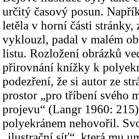
určitý časový posun. Napří
letěla v horní části stránky,
vyklouzl, padal v malém ob
listu. Rozložení obrázků ve
přirovnání knížky k polyekr
podezření, že si autor ze st
prostor „pro tříbení svého
projevu“ (Langr 1960: 215)
polyekránem nehovořil. Svo
„ilustrační síť“, která mu u