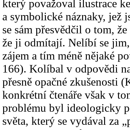
který považoval ilustrace 
a symbolické náznaky, jež js
se sám přesvědčil o tom, že 
že ji odmítají. Nelíbí se ji
zájem a tím méně nějaké pot
166). Kolíbal v odpovědi n
přesně opačné zkušenosti (
konkrétní čtenáře však v to
problému byl ideologicky 
světa, který se vydával za „