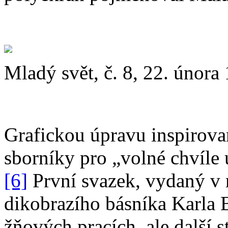
Mladý svět, č. 8, 22. února
Grafickou úpravu inspirov
sborníky pro „volné chvíle
[6]
První svazek, vydaný v r
dikobrazího básníka Karla B
žňových pracích, ale další s