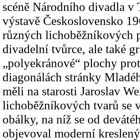
scéně Národního divadla v 
výstavě Československo 19
různých lichoběžníkových p
divadelní tvůrce, ale také g
„polyekránové“ plochy pro
diagonálách stránky Mladéh
měli na starosti Jaroslav W
lichoběžníkových tvarů se 
obálky, na níž se od deváté
objevoval moderní kreslený