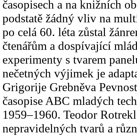
časopisech a na knižních ob
podstatě žádný vliv na mult
po celá 60. léta zůstal žá
čtenářům a dospívající mlád
experimenty s tvarem panel
nečetných výjimek je adapt
Grigorije Grebněva Pevnost
časopise ABC mladých techn
1959–1960. Teodor Rotrekl 
nepravidelných tvarů a různ