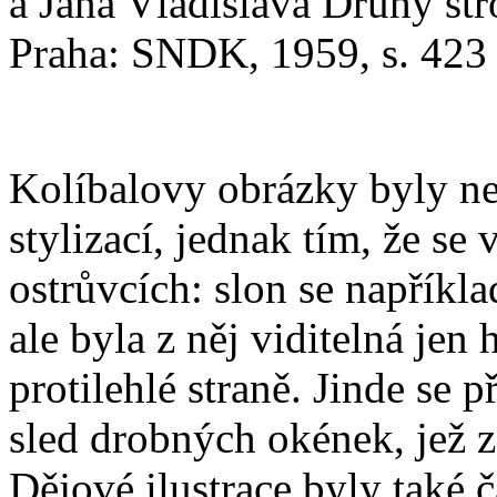
a Jana Vladislava Druhý st
Praha: SNDK, 1959, s. 423
Kolíbalovy obrázky byly n
stylizací, jednak tím, že s
ostrůvcích: slon se napříkla
ale byla z něj viditelná jen
protilehlé straně. Jinde se 
sled drobných okének, jež 
Dějové ilustrace byly také 