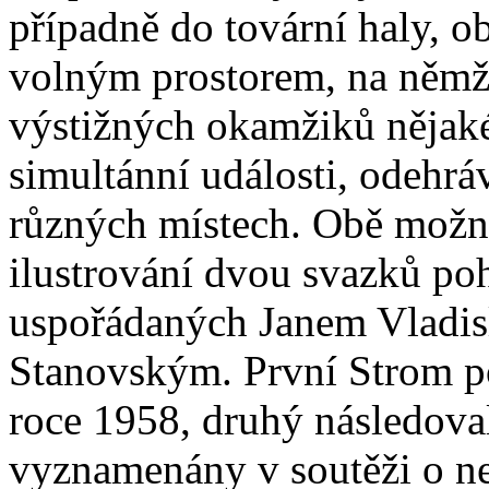
případně do tovární haly, ob
volným prostorem, na němž 
výstižných okamžiků nějak
simultánní události, odehráv
různých místech. Obě možnos
ilustrování dvou svazků po
uspořádaných Janem Vladis
Stanovským. První Strom po
roce 1958, druhý následova
vyznamenány v soutěži o ne