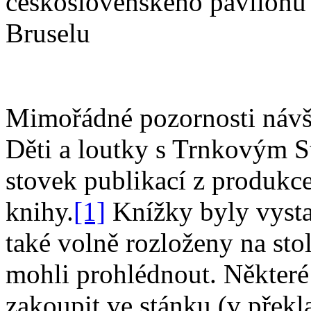
československého pavilonu
Bruselu
Mimořádné pozornosti návšt
Děti a loutky s Trnkovým 
stovek publikací z produkce
knihy.
[1]
Knížky byly vysta
také volně rozloženy na stol
mohli prohlédnout. Některé
zakoupit ve stánku (v překl