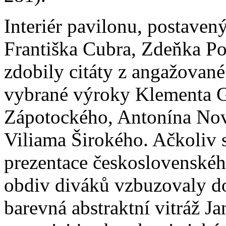
Interiér pavilonu, postaven
Františka Cubra, Zdeňka Po
zdobily citáty z angažované
vybrané výroky Klementa G
Zápotockého, Antonína Nov
Viliama Širokého. Ačkoliv s
prezentace československého
obdiv diváků vzbuzovaly do
barevná abstraktní vitráž J