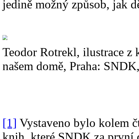
jedině možný způsob, jak dě
Teodor Rotrekl, ilustrace z
našem domě, Praha: SNDK
[1]
Vystaveno bylo kolem čtyř
knih, které SNDK za první d