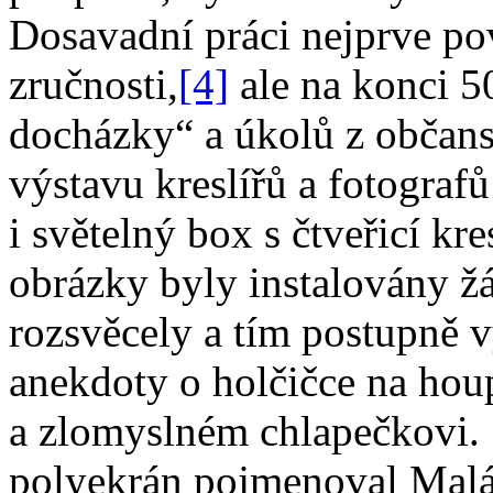
Dosavadní práci nejprve pov
zručnosti,
[4]
ale na konci 50
docházky“ a úkolů z občans
výstavu kreslířů a fotograf
i světelný box s čtveřicí kr
obrázky byly instalovány žá
rozsvěcely a tím postupně v
anekdoty o holčičce na hou
a zlomyslném chlapečkovi.
polyekrán pojmenoval Malák