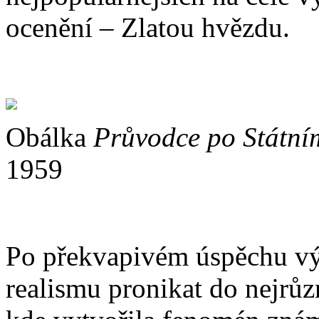
ocenění – Zlatou hvězdu.
Obálka
Průvodce po Státním
1959
Po překvapivém úspěchu výs
realismu pronikat do nejrůz