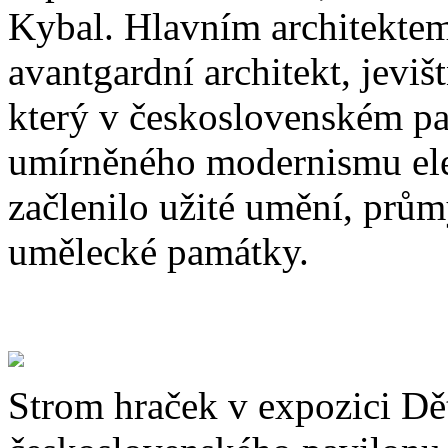
Kybal. Hlavním architekte
avantgardní architekt, jeviš
který v československém p
umírněného modernismu eleg
začlenilo užité umění, prů
umělecké památky.
Strom hraček v expozici Dět