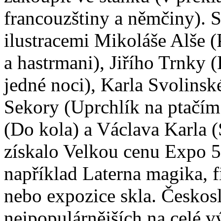
francouzštiny a němčiny). 
ilustracemi Mikoláše Alše (
a hastrmani), Jiřího Trnky 
jedné noci), Karla Svolinsk
Sekory (Uprchlík na ptačím
(Do kola) a Václava Karla (
získalo Velkou cenu Expo 5
například Laterna magika, 
nebo expozice skla. Českosl
nejpopulárnějších na celé v