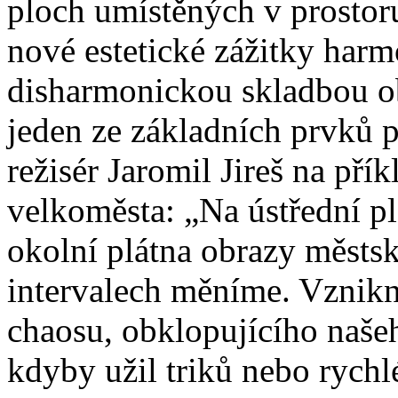
ploch umístěných v prostor
nové estetické zážitky ha
disharmonickou skladbou o
jeden ze základních prvků p
režisér Jaromil Jireš na pří
velkoměsta: „Na ústřední p
okolní plátna obrazy městsk
intervalech měníme. Vznik
chaosu, obklopujícího naše
kdyby užil triků nebo rych